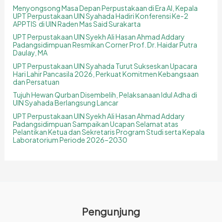
Menyongsong Masa Depan Perpustakaan di Era AI, Kepala
UPT Perpustakaan UIN Syahada Hadiri Konferensi Ke-2
APPTIS di UIN Raden Mas Said Surakarta
UPT Perpustakaan UIN Syekh Ali Hasan Ahmad Addary
Padangsidimpuan Resmikan Corner Prof. Dr. Haidar Putra
Daulay, MA
UPT Perpustakaan UIN Syahada Turut Sukseskan Upacara
Hari Lahir Pancasila 2026, Perkuat Komitmen Kebangsaan
dan Persatuan
Tujuh Hewan Qurban Disembelih, Pelaksanaan Idul Adha di
UIN Syahada Berlangsung Lancar
UPT Perpustakaan UIN Syekh Ali Hasan Ahmad Addary
Padangsidimpuan Sampaikan Ucapan Selamat atas
Pelantikan Ketua dan Sekretaris Program Studi serta Kepala
Laboratorium Periode 2026–2030
Pengunjung