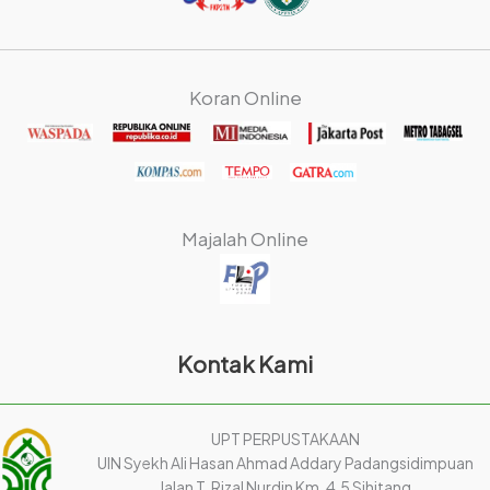
Koran Online
Majalah Online
Kontak Kami
UPT PERPUSTAKAAN
UIN Syekh Ali Hasan Ahmad Addary Padangsidimpuan
Jalan T. Rizal Nurdin Km. 4,5 Sihitang