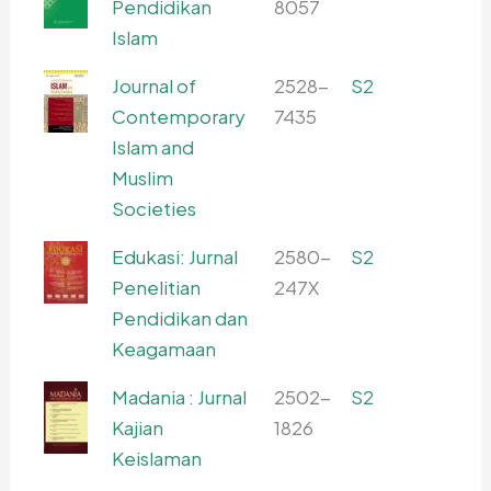
Pendidikan
8057
Islam
Journal of
2528-
S2
Contemporary
7435
Islam and
Muslim
Societies
Edukasi: Jurnal
2580-
S2
Penelitian
247X
Pendidikan dan
Keagamaan
Madania : Jurnal
2502-
S2
Kajian
1826
Keislaman