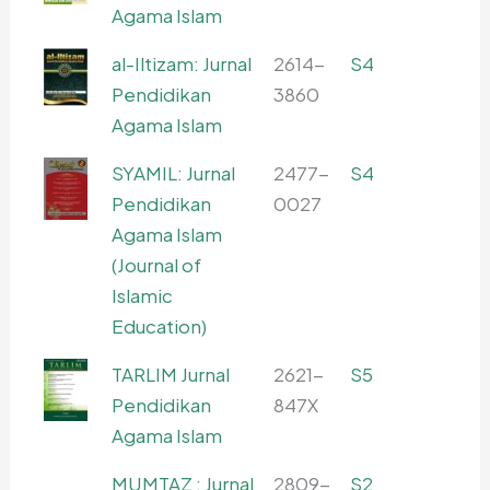
Agama Islam
al-Iltizam: Jurnal
2614-
S4
Pendidikan
3860
Agama Islam
SYAMIL: Jurnal
2477-
S4
Pendidikan
0027
Agama Islam
(Journal of
Islamic
Education)
TARLIM Jurnal
2621-
S5
Pendidikan
847X
Agama Islam
MUMTAZ : Jurnal
2809-
S2