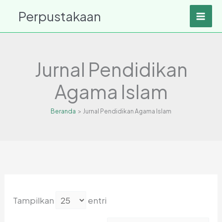
Lewati
Perpustakaan
ke
konten
Jurnal Pendidikan
Agama Islam
Beranda
Jurnal Pendidikan Agama Islam
Tampilkan
entri