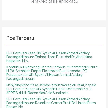
Terakreditasi Peringkat 5
Pos Terbaru
UPT Perpustakaan UIN Syekh Ali Hasan Ahmad Addary
Padangsidimpuan Terima Hibah Buku dari Dr. Abdusima
Nasution, M.A.
Kontribusi Nyata bagi Literasi Kampus, Muhammad Nuddin,
M.Pd. Serahkan Empat Eksemplar Buku kepada UPT
Perpustakaan UIN Syekh Ali Hasan Ahmad Addary
Padangsidimpuan
Menyongsong Masa Depan Perpustakaan di Era AI, Kepala
UPT Perpustakaan UIN Syahada Hadiri Konferensi Ke-2
APPTIS di UIN Raden Mas Said Surakarta
UPT Perpustakaan UIN Syekh Ali Hasan Ahmad Addary
Padangsidimpuan Resmikan Corner Prof. Dr. Haidar Putra
Daulay, MA