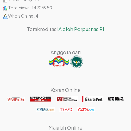
a
Total views : 14225950
t
Who's Online : 4
e
Terakreditasi
A oleh Perpusnas RI
Anggota dari
Koran Online
Majalah Online