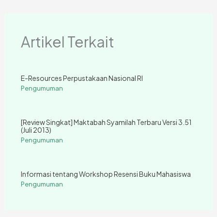
L
t
s
l
b
l
e
g
e
i
A
e
o
n
r
n
p
T
o
g
a
Artikel Terkait
k
p
r
k
e
m
a
r
n
E-Resources Perpustakaan Nasional RI
s
Pengumuman
l
a
[Review Singkat] Maktabah Syamilah Terbaru Versi 3.51
t
(Juli 2013)
e
Pengumuman
Informasi tentang Workshop Resensi Buku Mahasiswa
Pengumuman