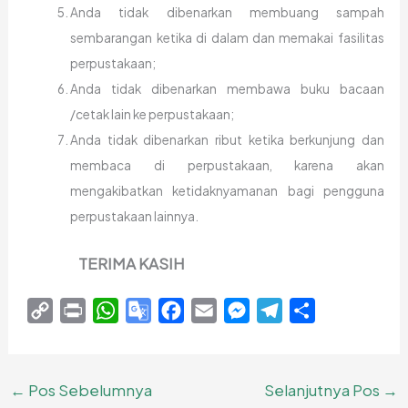
Anda tidak dibenarkan membuang sampah
sembarangan ketika di dalam dan memakai fasilitas
perpustakaan;
Anda tidak dibenarkan membawa buku bacaan
/cetak lain ke perpustakaan;
Anda tidak dibenarkan ribut ketika berkunjung dan
membaca di perpustakaan, karena akan
mengakibatkan ketidaknyamanan bagi pengguna
perpustakaan lainnya.
TERIMA KASIH
C
P
W
G
F
E
M
T
S
o
r
h
o
a
m
e
e
h
p
i
a
o
c
a
s
l
a
y
n
t
g
e
i
s
e
r
←
Pos Sebelumnya
Selanjutnya Pos
→