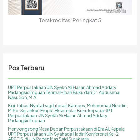
Terakreditasi Peringkat 5
Pos Terbaru
UPT Perpustakaan UIN Syekh Ali Hasan Ahmad Addary
Padangsidimpuan Terima Hibah Buku dari Dr. Abdusima
Nasution, M.A.
Kontribusi Nyata bagi Literasi Kampus, Muhammad Nuddin,
M.Pd. Serahkan Empat Eksemplar Buku kepada UPT
Perpustakaan UIN Syekh Ali Hasan Ahmad Addary
Padangsidimpuan
Menyongsong Masa Depan Perpustakaan di Era AI, Kepala
UPT Perpustakaan UIN Syahada Hadiri Konferensi Ke-2
APPTIS di UIN Raden Mas Said Surakarta